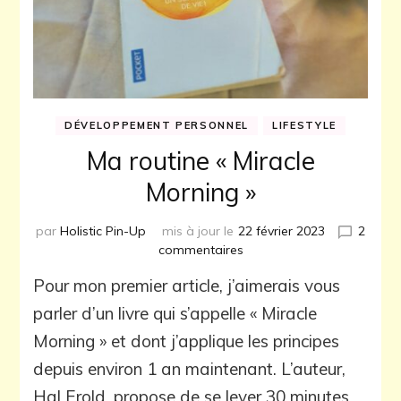
DÉVELOPPEMENT PERSONNEL
LIFESTYLE
Ma routine « Miracle
Morning »
par
Holistic Pin-Up
mis à jour le
22 février 2023
2
sur
commentaires
Ma
Pour mon premier article, j’aimerais vous
routine
« Miracle
parler d’un livre qui s’appelle « Miracle
Morning »
Morning » et dont j’applique les principes
depuis environ 1 an maintenant. L’auteur,
Hal Erold, propose de se lever 30 minutes