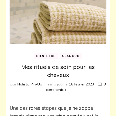
BIEN-ETRE
GLAMOUR
Mes rituels de soin pour les
cheveux
par
Holistic Pin-Up
mis à jour le
16 février 2023
8
sur
commentaires
Mes
rituels
de
Une des rares étapes que je ne zappe
soin