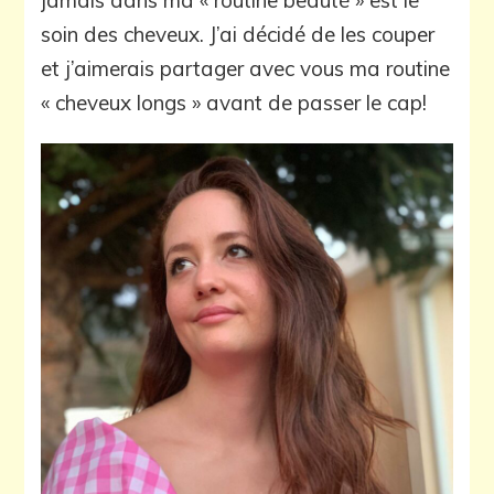
jamais dans ma « routine beauté » est le
pour
les
soin des cheveux. J’ai décidé de les couper
cheveux
et j’aimerais partager avec vous ma routine
« cheveux longs » avant de passer le cap!