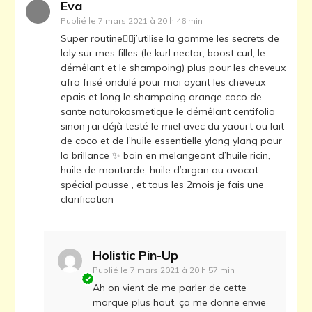
Eva
Publié le
7 mars 2021 à 20 h 46 min
Super routine👌🏼j’utilise la gamme les secrets de
loly sur mes filles (le kurl nectar, boost curl, le
démêlant et le shampoing) plus pour les cheveux
afro frisé ondulé pour moi ayant les cheveux
epais et long le shampoing orange coco de
sante naturokosmetique le démêlant centifolia
sinon j’ai déjà testé le miel avec du yaourt ou lait
de coco et de l’huile essentielle ylang ylang pour
la brillance ✨ bain en melangeant d’huile ricin,
huile de moutarde, huile d’argan ou avocat
spécial pousse , et tous les 2mois je fais une
clarification
Holistic Pin-Up
Publié le
7 mars 2021 à 20 h 57 min
Ah on vient de me parler de cette
marque plus haut, ça me donne envie