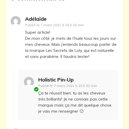
Adélaïde
Publié le
7 mars 2021 à 20 h 02 min
Super article!
De mon côté, je mets de l’huile tous les jours sur
mes cheveux. Mais j’entends beaucoup parler de
la marque Les Secrets de Loly, qui est naturelle
et sans parabène. Il faudra tester!
Holistic Pin-Up
Publié le
7 mars 2021 à 20 h 52 min
Ça te réussit bien, tu as les cheveux
très brillants! Je ne connais pas cette
marque mais ça me dit quelque chose,
je vais me renseigner 🙂